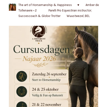
The art of Horsemanship & Happiness
♥️
Amber de
Tollenaere • 2
Parelli Pro
Equestrian instructor,
Succescoach & Globe-Trotter
Wuustwezel, BEL