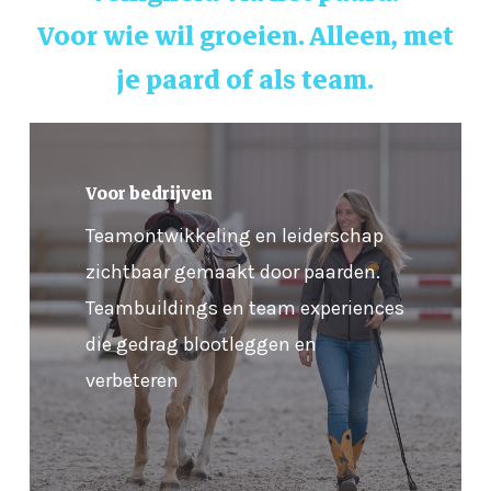
Voor wie wil groeien. Alleen, met
je paard of als team.
Vraag
een
Voor bedrijven
offerte
Teamontwikkeling en leiderschap
aan
zichtbaar gemaakt door paarden.
Teambuildings en team experiences
die gedrag blootleggen en
verbeteren