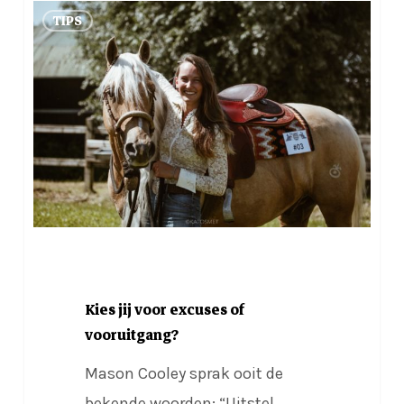
Kies
TIPS
jij
voor
excuses
of
vooruitgang?
Kies jij voor excuses of
vooruitgang?
Mason Cooley sprak ooit de
bekende woorden: “Uitstel