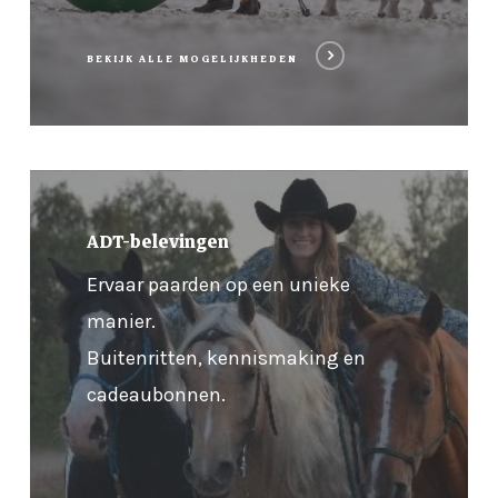
BEKIJK ALLE MOGELIJKHEDEN
Boek
je
ADT-belevingen
ervaring
Ervaar paarden op een unieke
manier.
Buitenritten, kennismaking en
cadeaubonnen.