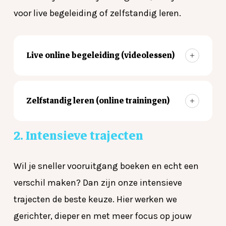
voor live begeleiding of zelfstandig leren.
Live online begeleiding (videolessen)
Via een live videocall begeleid ik je
Zelfstandig leren (online trainingen)
rechtstreeks tijdens het werken met je
paard. Je plaatst je telefoon aan de
Gratis
e-book
2.
Intensieve
trajecten
bakrand en draagt draadloze oortjes,
zodat ik in real-time kan meekijken en
Wil je eerst begrijpen hoe communicatie
Wil je sneller vooruitgang boeken en echt een
bijsturen. Je krijgt dus dezelfde gerichte
met je paard werkt, zonder meteen 1 op 1
verschil maken? Dan zijn onze intensieve
feedback als tijdens een fysieke les.
begeleiding? Dan kan je starten met ons
trajecten de beste keuze. Hier werken we
Ideaal als je:
online aanbod.
gerichter, dieper en met meer focus op jouw