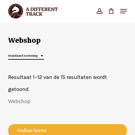
Skip
Menu
account
Close
to
Cart
Cart
Close
main
Menu
content
Webshop
Standaard sortering
Resultaat 1–12 van de 15 resultaten wordt
getoond
Webshop
Online leren