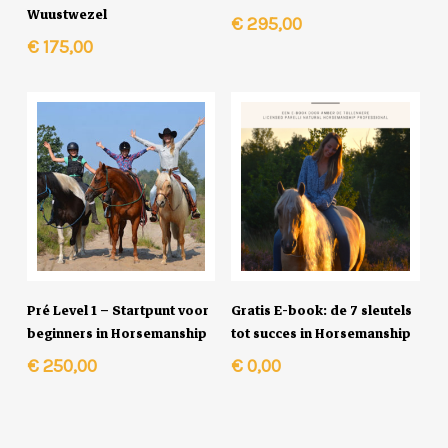
Wuustwezel
€
295,00
€
175,00
In Winkelmand
In Winkelmand
Pré Level 1 – Startpunt voor
Gratis E-book: de 7 sleutels
beginners in Horsemanship
tot succes in Horsemanship
€
250,00
€
0,00