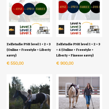
In Winkelmand
In Winkelmand
Zelfstudie PNH level 1 + 2 + 3
Zelfstudie PNH level 1 + 2 + 3
(Online + Freestyle + Liberty
+ 4 (Online + Freestyle +
savvy)
Liberty + Finesse savvy)
€
550,00
€
900,00
Geen producten in de winkelwagen.
Go To Shop