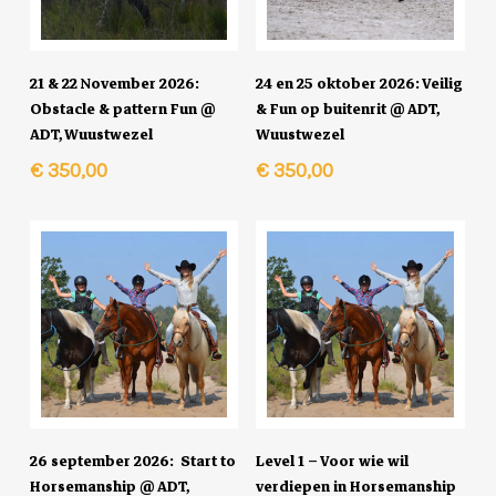
Schrijf Je In
Schrijf Je In
21 & 22 November 2026:
24 en 25 oktober 2026: Veilig
Obstacle & pattern Fun @
& Fun op buitenrit @ ADT,
ADT, Wuustwezel
Wuustwezel
€
350,00
€
350,00
Schrijf Je In
In Winkelmand
26 september 2026: Start to
Level 1 – Voor wie wil
Horsemanship @ ADT,
verdiepen in Horsemanship