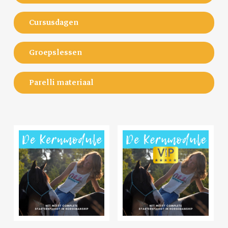
Cursusdagen
Groepslessen
Parelli materiaal