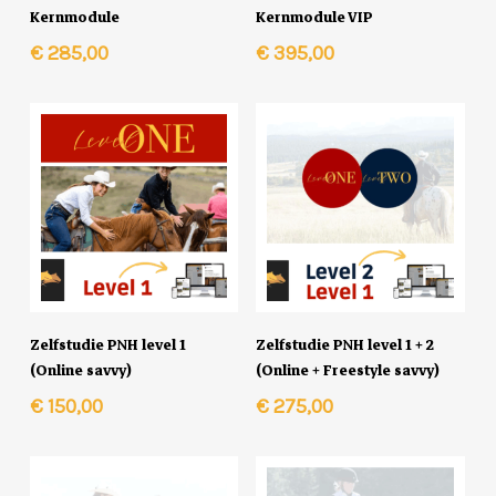
In Winkelmand
In Winkelmand
Kernmodule
Kernmodule VIP
€
285,00
€
395,00
In Winkelmand
In Winkelmand
Zelfstudie PNH level 1
Zelfstudie PNH level 1 + 2
(Online savvy)
(Online + Freestyle savvy)
€
150,00
€
275,00