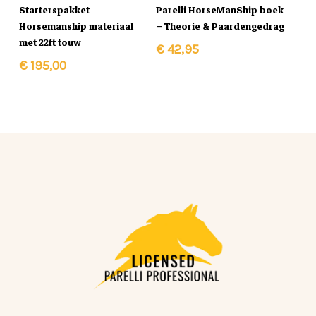
In Winkelmand
In Winkelmand
Starterspakket
Parelli HorseManShip boek
product
Horsemanship materiaal
– Theorie & Paardengedrag
met 22ft touw
heeft
€
42,95
€
195,00
meerdere
variaties.
Deze
optie
kan
gekozen
worden
op
de
productpagina