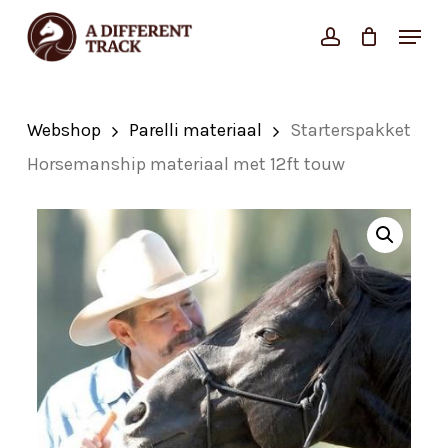
Skip
Menu
account
Close
to
Cart
Cart
Close
main
Menu
content
Webshop
Parelli materiaal
Starterspakket
Horsemanship materiaal met 12ft touw