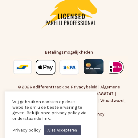
Betalingsmogelijkheden
© 2026 adifferenttrack.be.
Privacybeleid
|
Algemene
Voorwaarden
| BTW-nummer : BE0783386747 |
amber@adifferenttrack.be
|
+32474118828
| Wuustwezel,
Wij gebruiken cookies op deze
website om u de beste ervaring te
België
Subtotaal:
€
0,00
geven. Bekijk onze privacy policy via
Met liefde gemaakt door
Are Agency
onderstaande link.
facebook
instagram
email
Privacy policy
Alles Accepteren
Bekijk Winkelwagen
Afrekenen