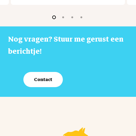
Nog
vragen?
Stuur
me
gerust
een
berichtje!
Contact