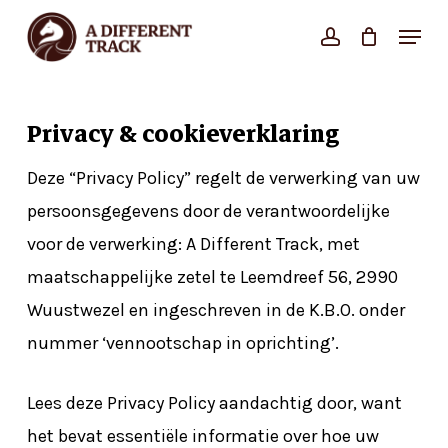
Skip
Menu
account
Close
to
Cart
Cart
Close
main
Menu
content
Privacy & cookieverklaring
Deze “Privacy Policy” regelt de verwerking van uw
persoonsgegevens door de verantwoordelijke
voor de verwerking: A Different Track, met
maatschappelijke zetel te
Leemdreef 56, 2990
Wuustwezel
en ingeschreven in de K.B.O. onder
nummer ‘vennootschap in oprichting’.
Lees deze Privacy Policy aandachtig door, want
het bevat essentiële informatie over hoe uw