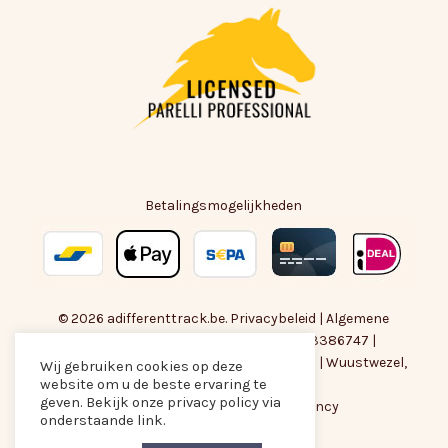
Betalingsmogelijkheden
© 2026 adifferenttrack.be.
Privacybeleid
|
Algemene
Voorwaarden
| BTW-nummer : BE0783386747 |
amber@adifferenttrack.be
|
+32474118828
| Wuustwezel,
Wij gebruiken cookies op deze
website om u de beste ervaring te
België
Subtotaal:
€
0,00
geven. Bekijk onze privacy policy via
Met liefde gemaakt door
Are Agency
onderstaande link.