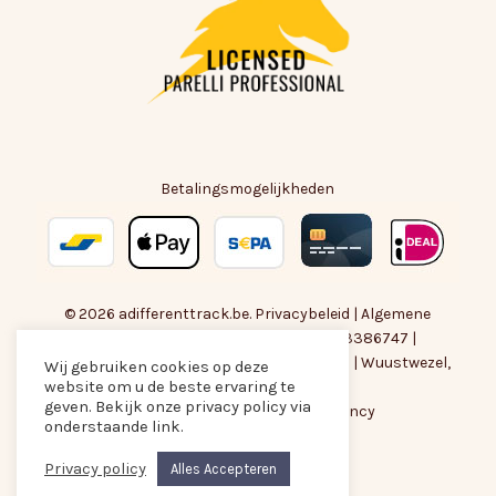
Betalingsmogelijkheden
© 2026 adifferenttrack.be.
Privacybeleid
|
Algemene
Voorwaarden
| BTW-nummer : BE0783386747 |
amber@adifferenttrack.be
|
+32474118828
| Wuustwezel,
Wij gebruiken cookies op deze
website om u de beste ervaring te
België
Subtotaal:
€
0,00
geven. Bekijk onze privacy policy via
Met liefde gemaakt door
Are Agency
onderstaande link.
facebook
instagram
email
Privacy policy
Alles Accepteren
Bekijk Winkelwagen
Afrekenen