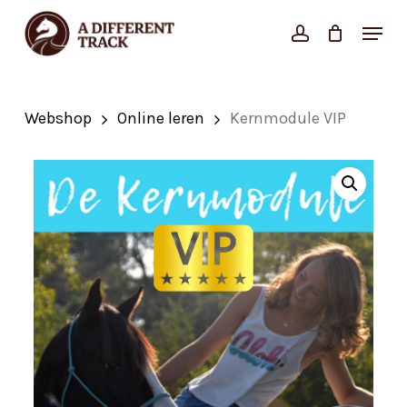
Skip
Menu
account
Close
to
Cart
Cart
Close
main
Menu
content
Webshop
Online leren
Kernmodule VIP