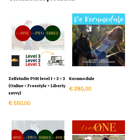
In Winkelmand
In Winkelmand
Zelfstudie PNH level 1 + 2 + 3
Kernmodule
(Online + Freestyle + Liberty
€
285,00
savvy)
€
550,00