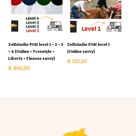
In Winkelmand
In Winkelmand
Zelfstudie PNH level 1 + 2 + 3
Zelfstudie PNH level 1
+ 4 (Online + Freestyle +
(Online savvy)
Liberty + Finesse savvy)
€
150,00
€
900,00