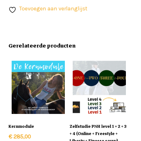
Geen producten in de winkelwagen.
Toevoegen aan verlanglijst
Go To Shop
Gerelateerde producten
In Winkelmand
In Winkelmand
Kernmodule
Zelfstudie PNH level 1 + 2 + 3
+ 4 (Online + Freestyle +
€
285,00