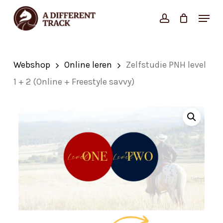
Skip
Menu
account
Close
to
Cart
Cart
Close
main
Menu
content
Webshop
Online leren
Zelfstudie PNH level
1 + 2 (Online + Freestyle savvy)