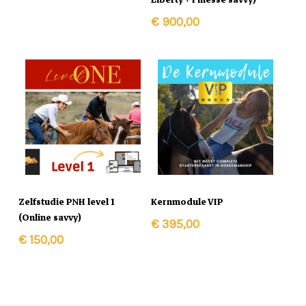
Liberty + Finesse savvy)
€
900,00
In Winkelmand
In Winkelmand
Zelfstudie PNH level 1
Kernmodule VIP
(Online savvy)
€
395,00
€
150,00