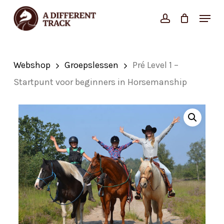
Skip
Menu
account
Close
to
Cart
Cart
Close
main
Menu
content
Webshop
Groepslessen
Pré Level 1 –
Startpunt voor beginners in Horsemanship