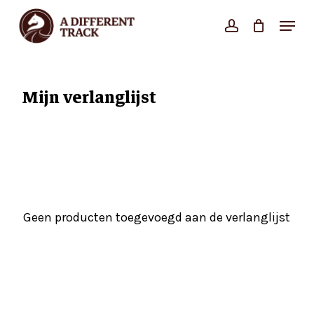
Skip
Menu
account
Close
to
Cart
Cart
Close
main
Menu
content
Mijn verlanglijst
Geen producten toegevoegd aan de verlanglijst