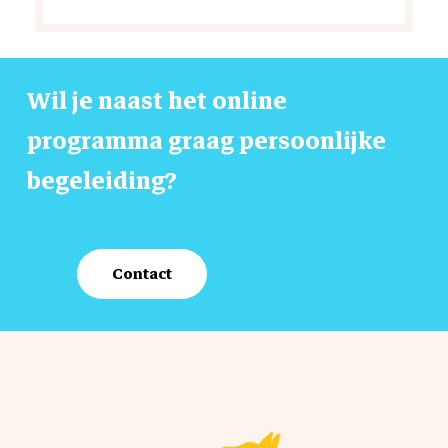
Wil
je
naast
het
online
programma
graag
persoonlijke
begeleiding?
Contact