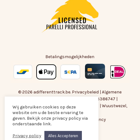
Betalingsmogelijkheden
© 2026 adifferenttrack.be.
Privacybeleid
|
Algemene
Voorwaarden
| BTW-nummer : BE0783386747 |
amber@adifferenttrack.be
|
+32474118828
| Wuustwezel,
Wij gebruiken cookies op deze
website om u de beste ervaring te
België
Subtotaal:
€
0,00
geven. Bekijk onze privacy policy via
Met liefde gemaakt door
Are Agency
onderstaande link.
facebook
instagram
email
Privacy policy
Alles Accepteren
Bekijk Winkelwagen
Afrekenen