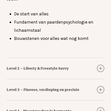
De start van alles
Fundament van paardenpsychologie en
lichaamstaal
Bouwstenen voor alles wat nog komt
Geen producten in de winkelwagen.
Go To Shop
Level 2 – Liberty & Freestyle Savvy
Je laat het touw los – letterlijk en figuurlijk – en
Level 3 – Finesse, verdieping en precisie
ontdekt hoe je je paard op energie, intentie en
houding stuurt. Zowel loswerken als rijden met
Tijd voor finesse, letterlijk en figuurlijk. Je
minimale hulpmiddelen staan centraal.
Level 4 – Meesterschap in harmonie