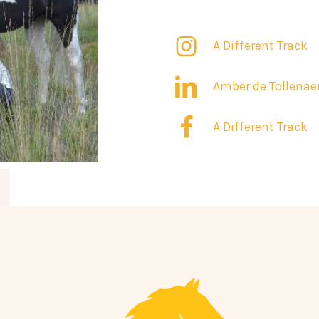
A Different Track
Amber de Tollenae
Geen
A Different Track